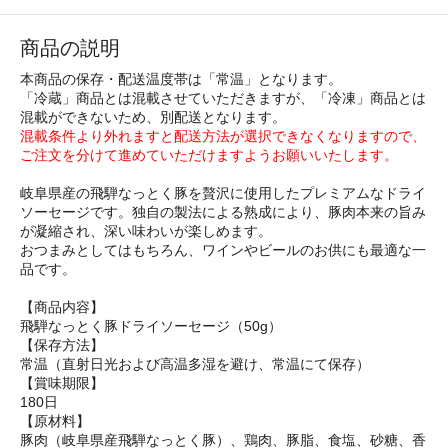
商品の説明
本商品の保存・配送温度帯は「常温」となります。
「冷蔵」商品とは混載させていただきますが、「冷凍」商品とは
混載ができないため、別配送となります。
混載条件より外れますと配送方法が選択できなくなりますので、
ご注文を分けて進めていただけますようお願いいたします。
岐阜県産の飛騨なっとく豚を贅沢に使用したプレミアムなドライ
ソーセージです。独自の製法による熟成により、豚肉本来の旨み
が凝縮され、深い味わいが楽しめます。
おつまみとしてはもちろん、ワインやビールのお供にも最適な一
品です。
【商品内容】
飛騨なっとく豚ドライソーセージ（50g）
【保存方法】
常温（直射日光および高温多湿を避け、常温にて保存）
【賞味期限】
180日
【原材料】
豚肉（岐阜県産飛騨なっとく豚）、鶏肉、豚脂、食塩、砂糖、香