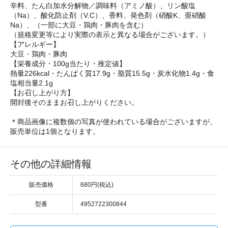
辛料、たん白加水分解物／調味料（アミノ酸）、リン酸塩
（Na）、酸化防止剤（V.C）、香料、発色剤（硝酸K、亜硝酸
Na）、（一部に大豆・鶏肉・豚肉を含む）
（規格変更等により実際の表示と異なる場合がございます。）
【アレルギー】
大豆・鶏肉・豚肉
【栄養成分・100g当たり・推定値】
熱量226kcal・たんぱく質17.9g・脂質15.5g・炭水化物1.4g・食
塩相当量2.1g
【お召し上がり方】
開封後そのままお召し上がりください。
＊商品画像に複数個の写真が使われている場合がございますが、
販売単位は1個となります。
その他の詳細情報
販売価格
680円(税込)
型番
4952722300844